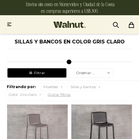

SILLAS Y BANCOS EN COLOR GRIS CLARO
Recomendados
Filtrando por:
Muebles
Sillas y bancos
Color:
Gris claro
Quitar filtros