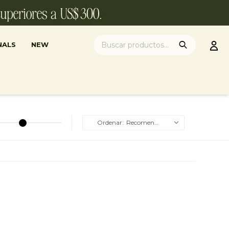
NALS
NEW
Recomendados