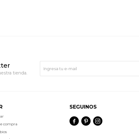
ter
estra tienda.
R
SEGUINOS
ar



de compra
bios