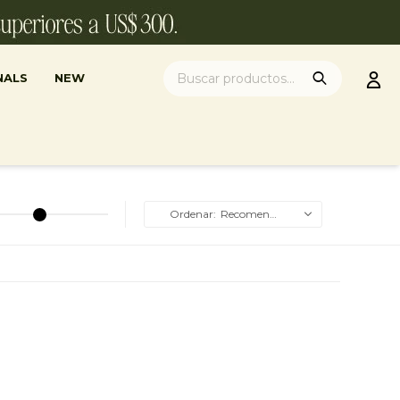
NALS
NEW
Recomendados