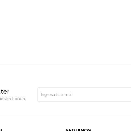
ter
estra tienda.
R
SEGUINOS