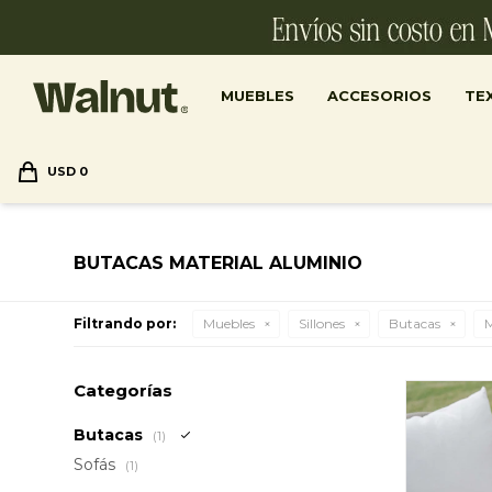
MUEBLES
ACCESORIOS
TEX
USD
0
BUTACAS MATERIAL ALUMINIO
Filtrando por:
Muebles
Sillones
Butacas
M
Categorías
Butacas
(1)
Sofás
(1)