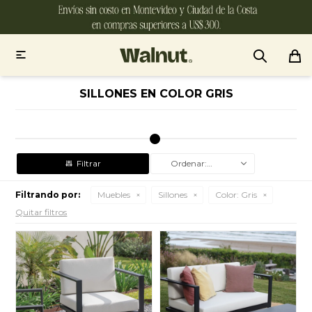

SILLONES EN COLOR GRIS
Recomendados
Filtrando por:
Muebles
Sillones
Color:
Gris
Quitar filtros