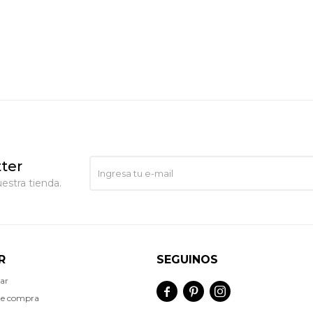
ter
estra tienda.
R
SEGUINOS
ar



de compra