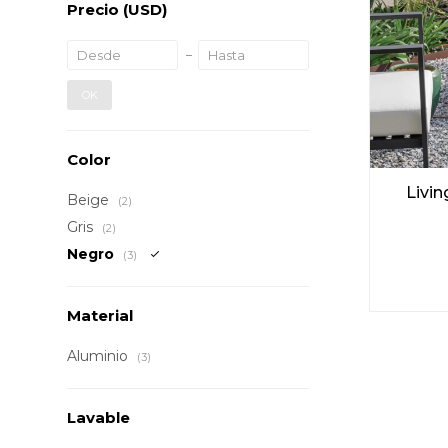
Precio
(USD)
OK
Color
Livin
Beige
(2)
Gris
(2)
Negro
(3)
Material
Aluminio
(3)
Lavable