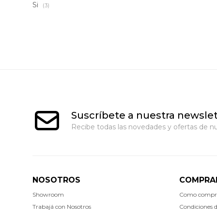
Si
(3)
Suscríbete a nuestra newslet
Recibe todas las novedades y ofertas de nu
NOSOTROS
COMPRA
Showroom
Como compr
Trabajá con Nosotros
Condiciones 