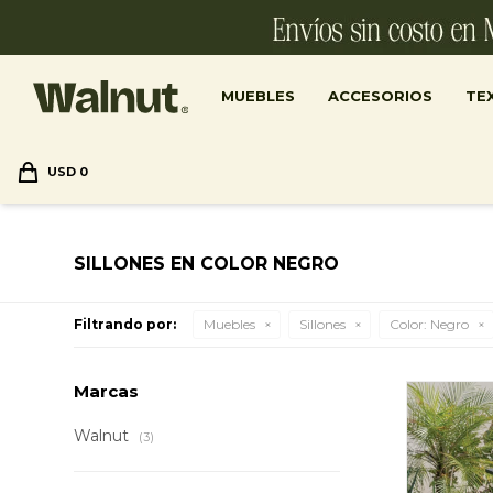
MUEBLES
ACCESORIOS
TEX
USD
0
SILLONES EN COLOR NEGRO
Filtrando por:
Muebles
Sillones
Color:
Negro
Marcas
Walnut
(3)