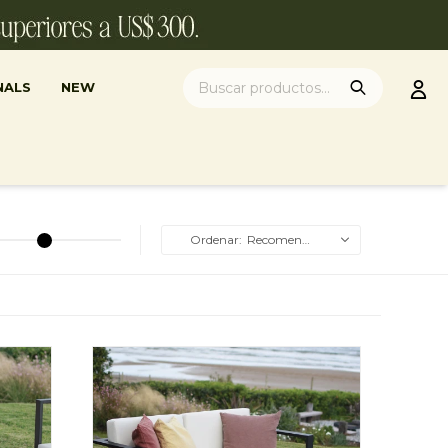
NALS
NEW
Recomendados