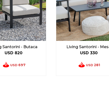
g Santorini - Butaca
Living Santorini - Me
USD
820
USD
330
697
281
USD
USD