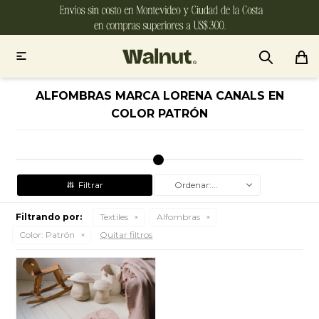

ALFOMBRAS MARCA LORENA CANALS EN
COLOR PATRÓN
Recomendados
Filtrando por:
Textiles
Alfombras
Color:
Patrón
Quitar filtros