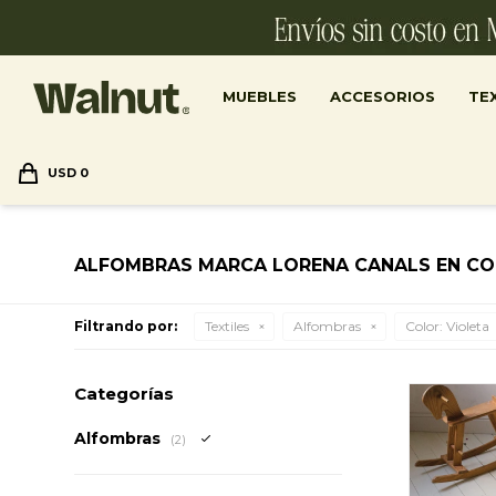
MUEBLES
ACCESORIOS
TEX
USD
0
ALFOMBRAS MARCA LORENA CANALS EN CO
Filtrando por:
Textiles
Alfombras
Color:
Violeta
Categorías
Alfombras
(2)