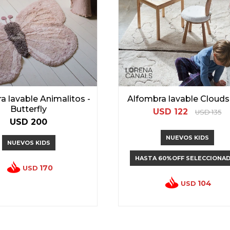
a lavable Animalitos -
Alfombra lavable Clouds
Butterfly
USD
122
USD
135
USD
200
NUEVOS KIDS
NUEVOS KIDS
HASTA 60%OFF SELECCIONA
170
USD
104
USD