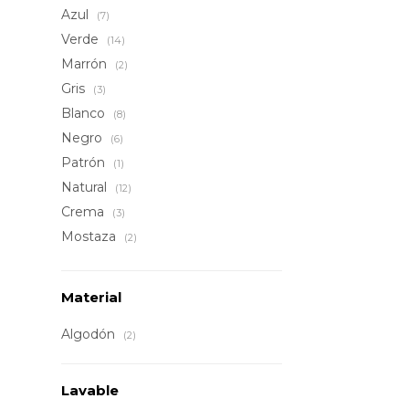
Azul
(7)
Verde
(14)
Marrón
(2)
Gris
(3)
Blanco
(8)
Negro
(6)
Patrón
(1)
Natural
(12)
Crema
(3)
Mostaza
(2)
Material
Algodón
(2)
Lavable