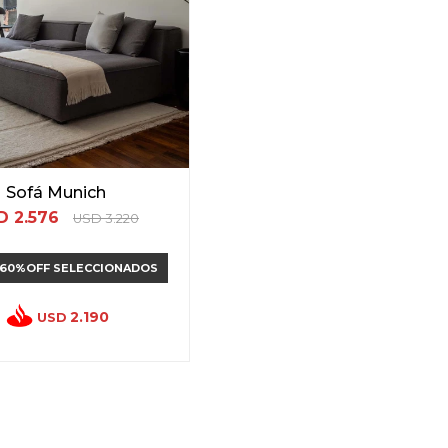
Sofá Munich
D
2.576
USD
3.220
 60%OFF SELECCIONADOS
2.190
USD