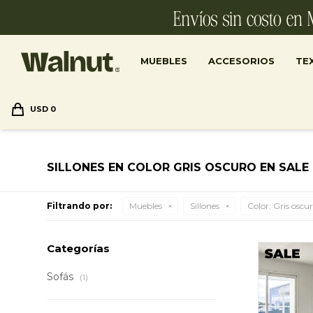
MUEBLES
ACCESORIOS
TEX
USD
0
SILLONES EN COLOR GRIS OSCURO EN SALE
Filtrando por:
Muebles
Sillones
Color:
Gris oscu
Categorías
Sofás
(1)