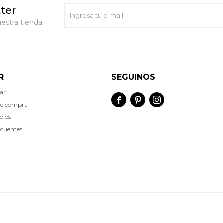
ter
estra tienda.
R
SEGUINOS
ar



de compra
bios
ecuentes