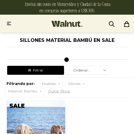

SILLONES MATERIAL BAMBÚ EN SALE
Recomendados
Filtrando por:
Muebles
Sillones
Material:
Bambú
Quitar filtros