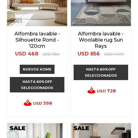
Alfombra lavable -
Alfombra lavable -
Silhouette Rond -
Woolable rug Sun
120cm
Rays
USD
468
USD
856
USD
550
USD
1.070
NUEVOS HOME
HASTA 60%OFF
SELECCIONADOS
HASTA 60%OFF
SELECCIONADOS
728
USD
398
USD