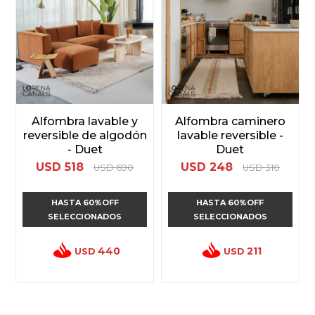
Alfombra lavable y
Alfombra caminero
reversible de algodón
lavable reversible -
- Duet
Duet
USD
518
USD
248
USD
690
USD
310
HASTA 60%OFF
HASTA 60%OFF
SELECCIONADOS
SELECCIONADOS
440
211
USD
USD