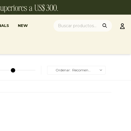
NALS
NEW
Recomendados