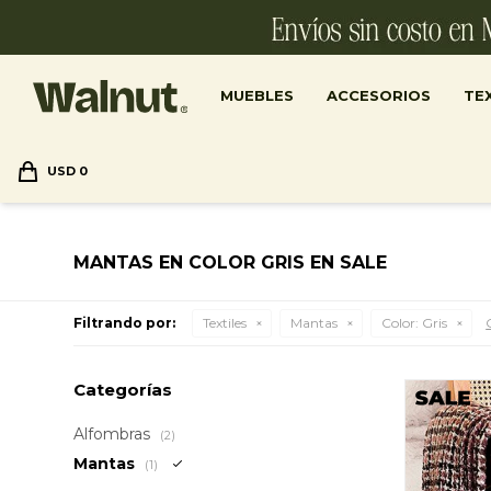
MUEBLES
ACCESORIOS
TEX
USD
0
MANTAS EN COLOR GRIS EN SALE
Filtrando por:
Textiles
Mantas
Color:
Gris
Categorías
Alfombras
(2)
Mantas
(1)