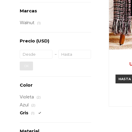
Marcas
Walnut
(1)
Precio
(USD)
OK
HASTA
Color
Violeta
(2)
Azul
(2)
Gris
(1)
Material