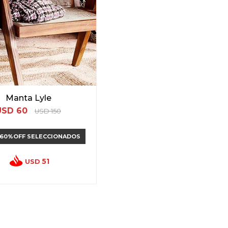
Manta Lyle
USD
60
USD
150
 60%OFF SELECCIONADOS
51
USD