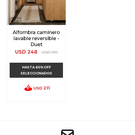
Alfombra caminero
lavable reversible -
Duet
USD
248
USD
310
HASTA 60%OFF
SELECCIONADOS
211
USD