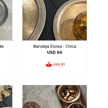
de
Bandeja Eloise - Chica
USD
60
51
USD