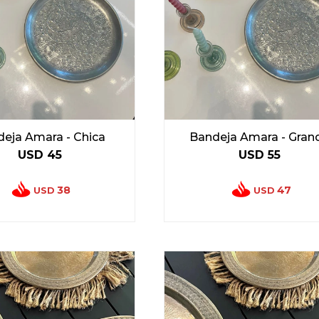
eja Amara - Chica
Bandeja Amara - Gran
USD
45
USD
55
38
47
USD
USD