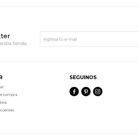
ter
estra tienda.
R
SEGUINOS
ar



de compra
bios
ecuentes