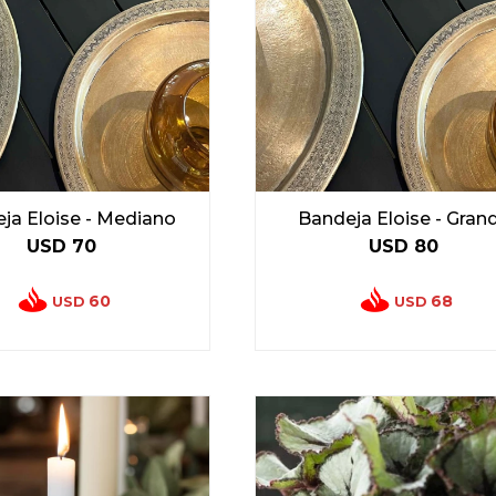
ja Eloise - Mediano
Bandeja Eloise - Gran
USD
70
USD
80
60
68
USD
USD