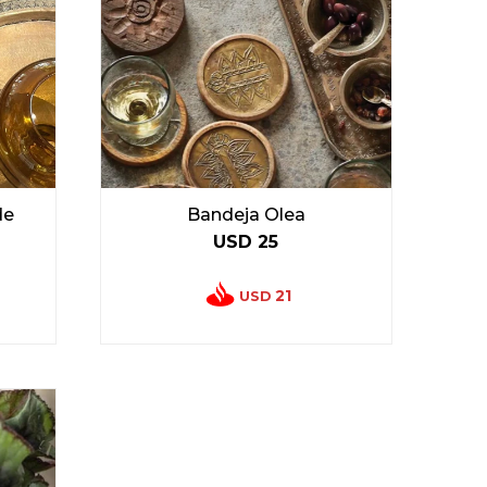
de
Bandeja Olea
USD
25
21
USD