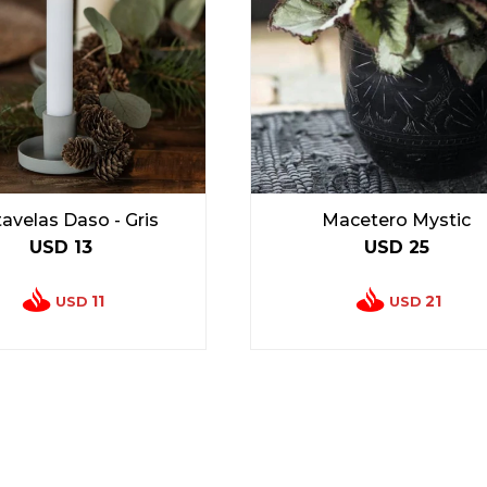
avelas Daso - Gris
Macetero Mystic
USD
13
USD
25
11
21
USD
USD