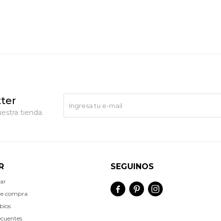
ter
estra tienda.
R
SEGUINOS
ar



de compra
bios
ecuentes