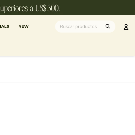
NALS
NEW