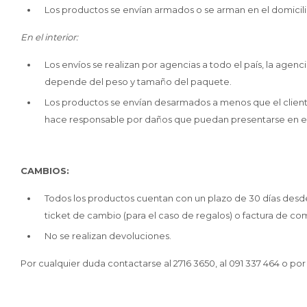
Los productos se envían armados o se arman en el domicilio
En el interior:
Los envíos se realizan por agencias a todo el país, la agenc
depende del peso y tamaño del paquete.
Los productos se envían desarmados a menos que el client
hace responsable por daños que puedan presentarse en el
CAMBIOS:
Todos los productos cuentan con un plazo de 30 días desd
ticket de cambio (para el caso de regalos) o factura de co
No se realizan devoluciones.
Por cualquier duda contactarse al 2716 3650, al 091 337 464 o por