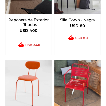
Reposera de Exterior
Silla Corvo - Negra
- Rhodas
USD
80
USD
400
68
USD
340
USD