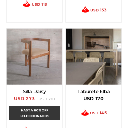
119
USD
153
USD
Silla Daisy
Taburete Elba
USD
273
USD
170
USD
390
HASTA 60%OFF
145
USD
SELECCIONADOS