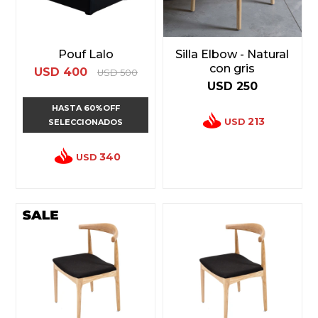
Pouf Lalo
Silla Elbow - Natural
con gris
USD
400
USD
500
USD
250
HASTA 60%OFF
213
USD
SELECCIONADOS
340
USD