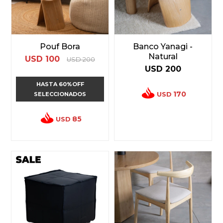
Pouf Bora
Banco Yanagi -
Natural
USD
100
USD
200
USD
200
HASTA 60%OFF
170
USD
SELECCIONADOS
85
USD