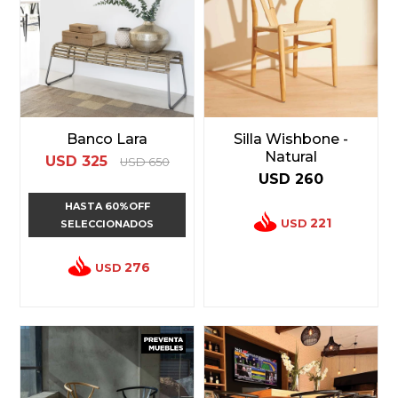
Banco Lara
Silla Wishbone -
Natural
USD
325
USD
650
USD
260
HASTA 60%OFF
221
USD
SELECCIONADOS
276
USD