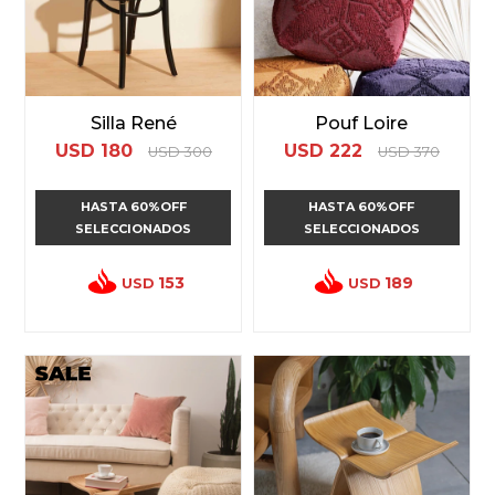
Silla René
Pouf Loire
USD
180
USD
222
USD
300
USD
370
HASTA 60%OFF
HASTA 60%OFF
SELECCIONADOS
SELECCIONADOS
153
189
USD
USD