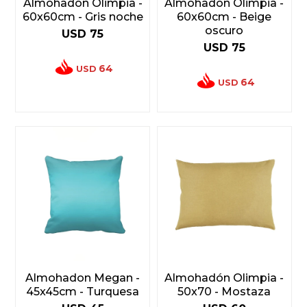
Almohadón Olimpia -
Almohadón Olimpia -
60x60cm - Gris noche
60x60cm - Beige
oscuro
USD
75
USD
75
64
USD
64
USD
Almohadon Megan -
Almohadón Olimpia -
45x45cm - Turquesa
50x70 - Mostaza