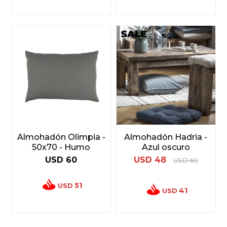
Almohadón Olimpia -
Almohadón Hadria -
50x70 - Humo
Azul oscuro
USD
60
USD
48
USD
60
51
USD
41
USD