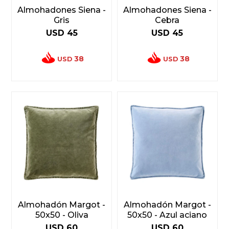
Almohadones Siena -
Almohadones Siena -
Gris
Cebra
USD
45
USD
45
38
38
USD
USD
Almohadón Margot -
Almohadón Margot -
50x50 - Oliva
50x50 - Azul aciano
USD
60
USD
60