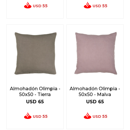
55
55
USD
USD
Almohadón Olimpia -
Almohadón Olimpia -
50x50 - Tierra
50x50 - Malva
USD
65
USD
65
55
55
USD
USD