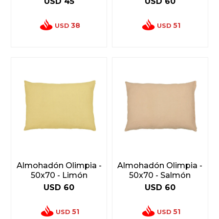
USD
45
USD
60
38
51
USD
USD
Almohadón Olimpia -
Almohadón Olimpia -
50x70 - Limón
50x70 - Salmón
USD
60
USD
60
51
51
USD
USD