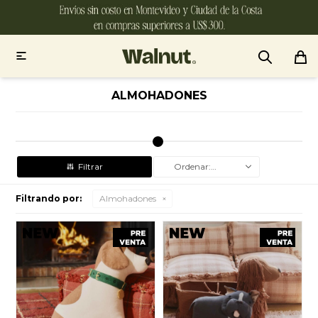

ALMOHADONES
Recomendados
Filtrando por:
Almohadones