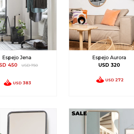
Espejo Jena
Espejo Aurora
SD
450
USD
320
USD
750
272
USD
383
USD