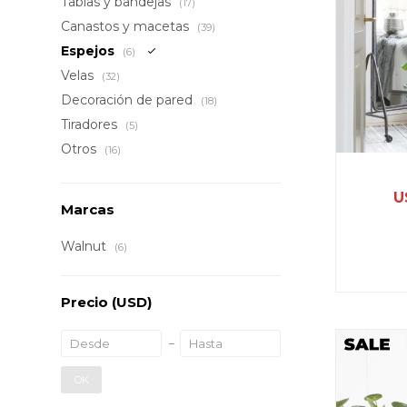
Tablas y bandejas
(17)
Canastos y macetas
(39)
Espejos
(6)
Velas
(32)
Decoración de pared
(18)
Tiradores
(5)
Otros
(16)
U
Marcas
Walnut
(6)
Precio
(USD)
OK