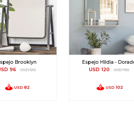
spejo Brooklyn
Espejo Hildia - Dorad
USD
96
USD
120
USD
120
USD
150
82
102
USD
USD