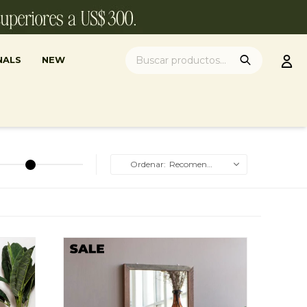
NALS
NEW
Recomendados