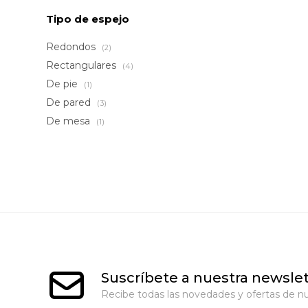
Tipo de espejo
Redondos
(2)
Rectangulares
(4)
De pie
(1)
De pared
(3)
De mesa
(1)
Suscríbete a nuestra newslet
Recibe todas las novedades y ofertas de nu