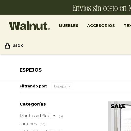
MUEBLES
ACCESORIOS
TEX
USD
0
ESPEJOS
Filtrando por:
Espejos
Categorías
Plantas artificiales
(3)
Jarrones
(33)