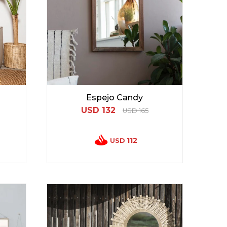
Espejo Candy
USD
132
USD
165
112
USD