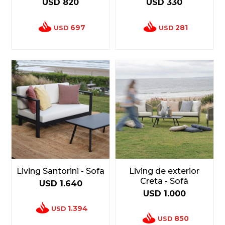
USD
820
USD
330
697
281
USD
USD
Living Santorini - Sofa
Living de exterior
Creta - Sofá
USD
1.640
USD
1.000
1.394
USD
850
USD