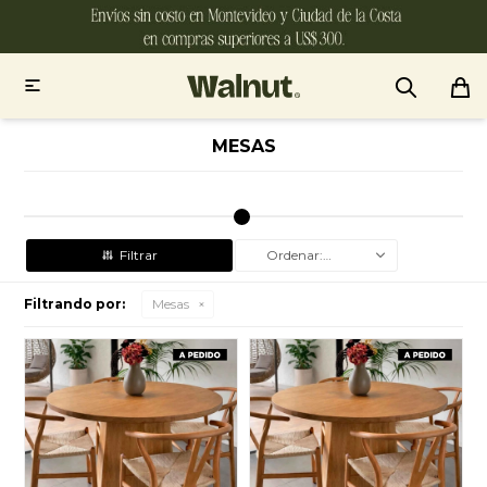

MESAS
Recomendados
Filtrando por:
Mesas