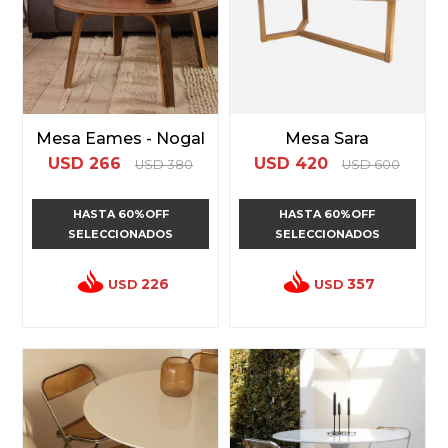
Mesa Eames - Nogal
Mesa Sara
USD
266
USD
420
USD
380
USD
600
HASTA 60%OFF
HASTA 60%OFF
SELECCIONADOS
SELECCIONADOS
226
357
USD
USD