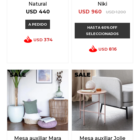
Natural
Niki
USD
440
USD
960
USD
1.200
A PEDIDO
HASTA 60%OFF
SELECCIONADOS
374
USD
816
USD
Mesa auxiliar Mara
Mesa auxiliar Jolie