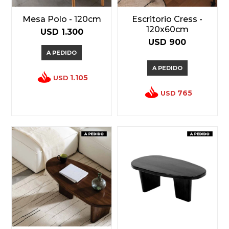
Mesa Polo - 120cm
Escritorio Cress -
120x60cm
USD
1.300
USD
900
A PEDIDO
A PEDIDO
1.105
USD
765
USD