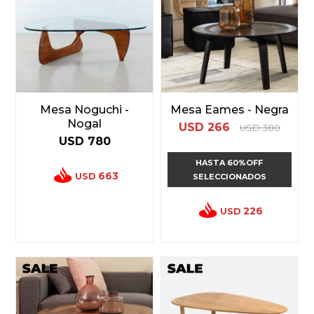
Mesa Noguchi -
Mesa Eames - Negra
Nogal
USD
266
USD
380
USD
780
HASTA 60%OFF
663
USD
SELECCIONADOS
226
USD