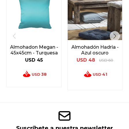
Almohadon Megan -
Almohadón Hadria -
45x45cm - Turquesa
Azul oscuro
USD
45
USD
48
USD
60
38
41
USD
USD
Suscríbete a nuestra newsletter