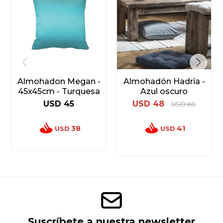
Almohadon Megan -
Almohadón Hadria -
45x45cm - Turquesa
Azul oscuro
USD
45
USD
48
USD
60
38
41
USD
USD
Suscríbete a nuestra newsletter