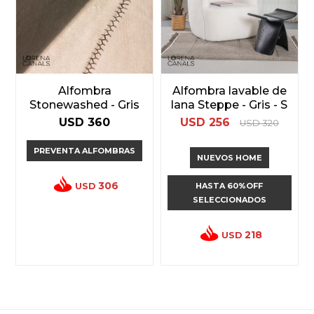
Alfombra
Alfombra lavable de
Stonewashed - Gris
lana Steppe - Gris - S
USD
360
USD
256
USD
320
PREVENTA ALFOMBRAS
NUEVOS HOME
306
USD
HASTA 60%OFF
SELECCIONADOS
218
USD