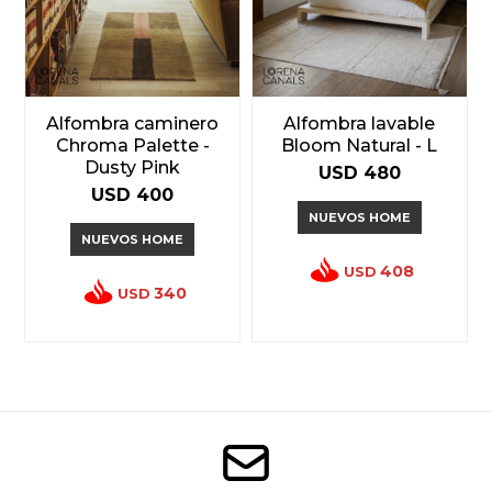
Alfombra caminero
Alfombra lavable
Chroma Palette -
Bloom Natural - L
Dusty Pink
USD
480
USD
400
NUEVOS HOME
NUEVOS HOME
408
USD
340
USD