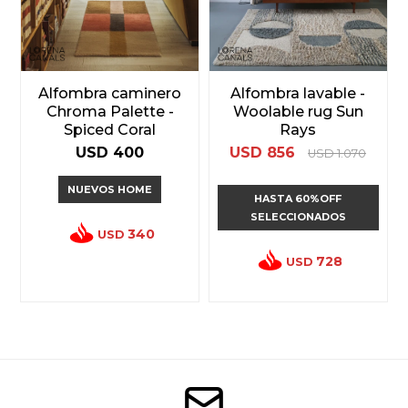
Alfombra caminero
Alfombra lavable -
Chroma Palette -
Woolable rug Sun
Spiced Coral
Rays
USD
400
USD
856
USD
1.070
NUEVOS HOME
HASTA 60%OFF
SELECCIONADOS
340
USD
728
USD