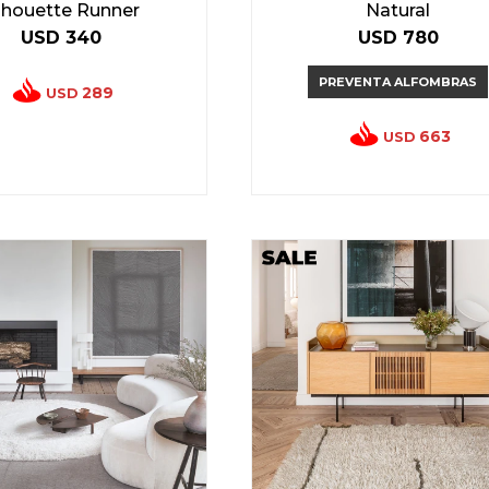
ilhouette Runner
Natural
USD
340
USD
780
PREVENTA ALFOMBRAS
289
USD
663
USD