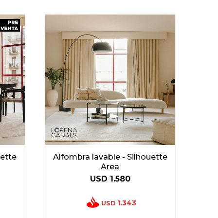
uette
Alfombra lavable - Silhouette
Area
USD
1.580
1.343
USD