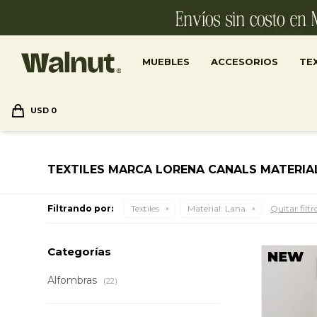
MUEBLES
ACCESORIOS
TEX
USD
0
TEXTILES MARCA LORENA CANALS MATERIA
Filtrando por:
Textiles
Material:
Lana
Quitar filtr
Categorías
Alfombras
(22)