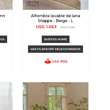
umn
Alfombra lavable de lana
Steppe - Beige - L
USD
1.063
USD
1.250
DOS
NUEVOS HOME
HASTA 60%OFF SELECCIONADOS
904
USD