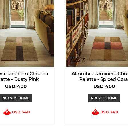
ra caminero Chroma
Alfombra caminero Ch
ette - Dusty Pink
Palette - Spiced Cora
USD
400
USD
400
NUEVOS HOME
NUEVOS HOME
340
340
USD
USD