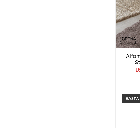
Alfom
St
U
HASTA