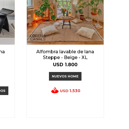
ana
Alfombra lavable de lana
Steppe - Beige - XL
USD
1.800
NUEVOS HOME
1.530
USD
DOS