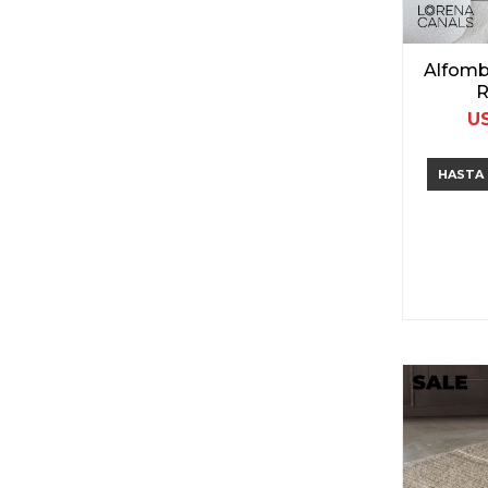
Alfomb
R
U
HASTA