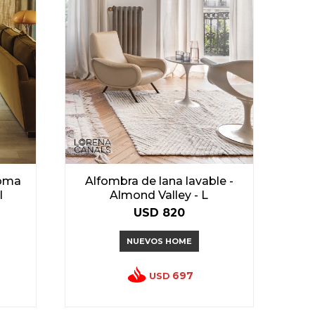
roma
Alfombra de lana lavable -
l
Almond Valley - L
USD
820
NUEVOS HOME
697
USD