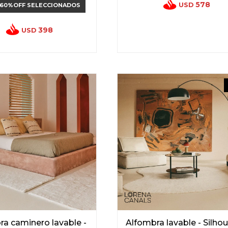
578
USD
 60%OFF SELECCIONADOS
398
USD
ra caminero lavable -
Alfombra lavable - Silho