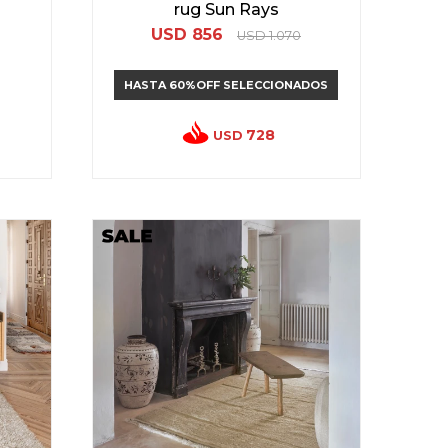
rug Sun Rays
USD
856
USD
1.070
HASTA 60%OFF SELECCIONADOS
728
USD