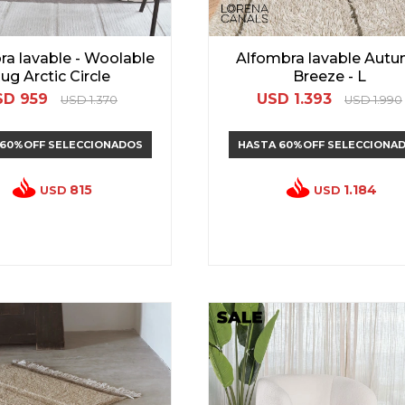
ra lavable - Woolable
Alfombra lavable Aut
ug Arctic Circle
Breeze - L
SD
959
USD
1.393
USD
1.370
USD
1.990
 60%OFF SELECCIONADOS
HASTA 60%OFF SELECCIONA
815
1.184
USD
USD