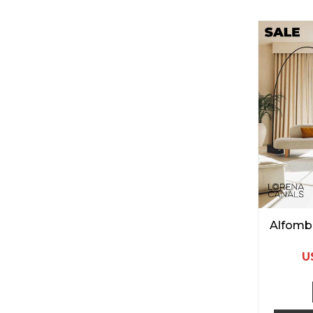
Alfombr
U