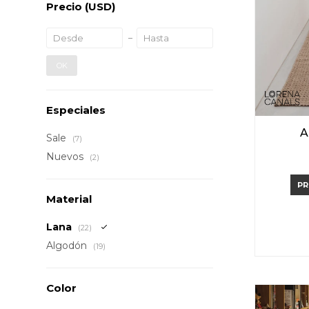
Precio
(USD)
OK
Especiales
A
Sale
(7)
Nuevos
(2)
PR
Material
Lana
(22)
Algodón
(19)
Color