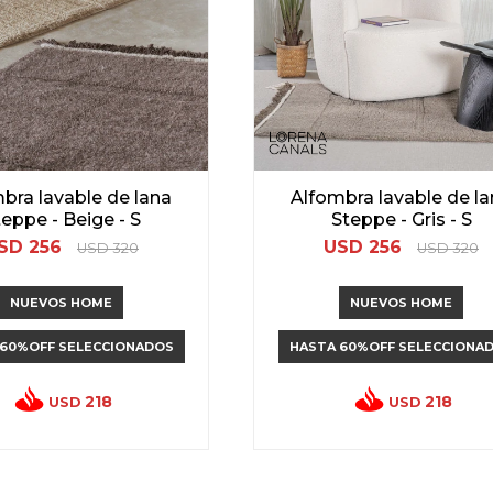
bra lavable de lana
Alfombra lavable de l
eppe - Beige - S
Steppe - Gris - S
SD
256
USD
256
USD
320
USD
320
NUEVOS HOME
NUEVOS HOME
 60%OFF SELECCIONADOS
HASTA 60%OFF SELECCIONA
218
218
USD
USD