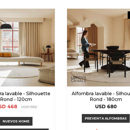
a lavable - Silhouette
Alfombra lavable - Silho
Rond - 120cm
Rond - 180cm
SD
468
USD
680
USD
550
PREVENTA ALFOMBRAS
NUEVOS HOME