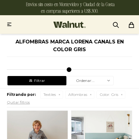

ALFOMBRAS MARCA LORENA CANALS EN
COLOR GRIS
Recomendados
Filtrando por:
Textiles
Alfombras
Color:
Gris
Quitar filtros