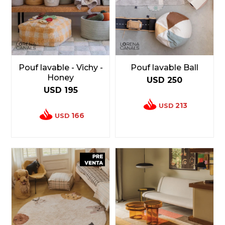
Pouf lavable - Vichy -
Pouf lavable Ball
Honey
USD
250
USD
195
213
USD
166
USD