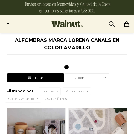

ALFOMBRAS MARCA LORENA CANALS EN
COLOR AMARILLO
Recomendados
Filtrando por:
Textiles
Alfombras
Color:
Amarillo
Quitar filtros