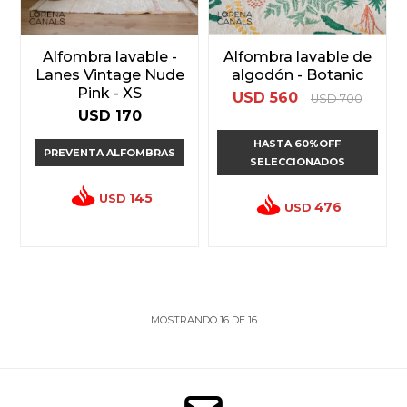
Alfombra lavable -
Alfombra lavable de
Lanes Vintage Nude
algodón - Botanic
Pink - XS
USD
560
USD
700
USD
170
HASTA 60%OFF
PREVENTA ALFOMBRAS
SELECCIONADOS
145
USD
476
USD
MOSTRANDO
16
DE
16