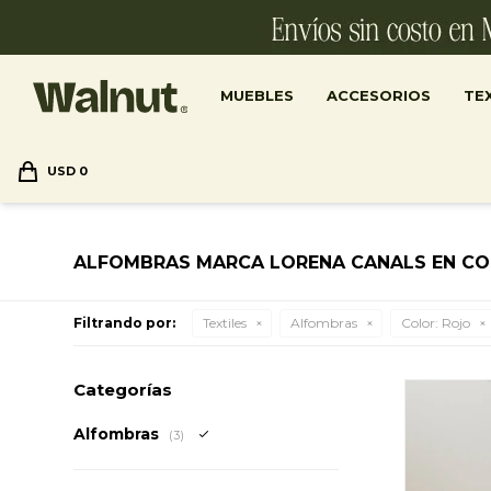
MUEBLES
ACCESORIOS
TEX
USD
0
ALFOMBRAS MARCA LORENA CANALS EN C
Filtrando por:
Textiles
Alfombras
Color:
Rojo
Categorías
Alfombras
(3)