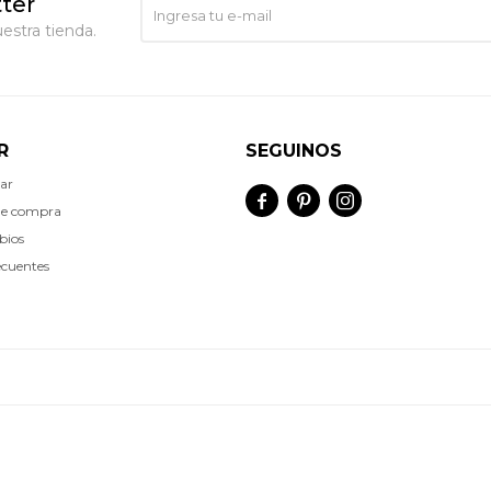
ter
estra tienda.
R
SEGUINOS
ar



de compra
bios
ecuentes