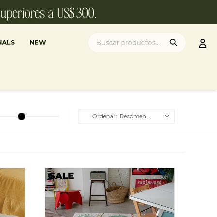
NALS
NEW
Recomendados