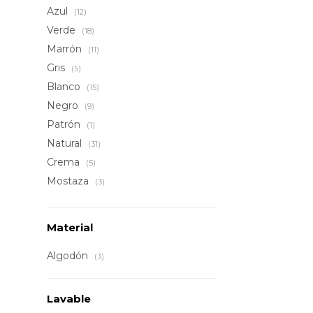
Azul
(12)
Verde
(18)
Marrón
(11)
Gris
(5)
Blanco
(15)
Negro
(9)
Patrón
(1)
Natural
(31)
Crema
(5)
Mostaza
(3)
Material
Algodón
(3)
Lavable