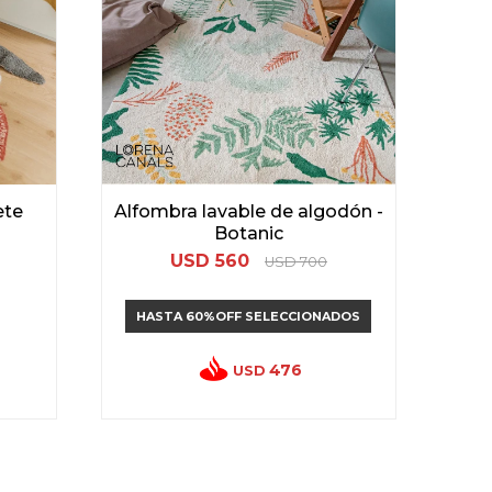
ete
Alfombra lavable de algodón -
Botanic
USD
560
USD
700
HASTA 60%OFF SELECCIONADOS
476
USD