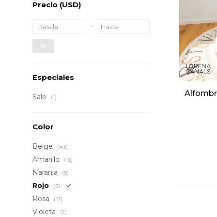
Precio
(USD)
OK
Especiales
Alfombr
Sale
(1)
Color
Beige
(43)
Amarillo
(16)
Naranja
(5)
Rojo
(3)
Rosa
(17)
Violeta
(2)