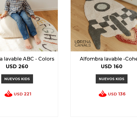
a lavable ABC - Colors
Alfombra lavable -Coh
USD
260
USD
160
NUEVOS KIDS
NUEVOS KIDS
221
136
USD
USD