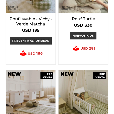
Pouf lavable - Vichy -
Pouf Turtle
Verde Matcha
USD
330
USD
195
NUEVOS KIDS
PREVENTA ALFOMBRAS
281
USD
166
USD