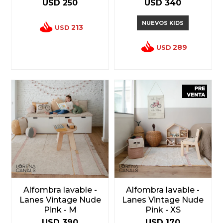
USD
250
USD
340
NUEVOS KIDS
213
USD
289
USD
Alfombra lavable -
Alfombra lavable -
Lanes Vintage Nude
Lanes Vintage Nude
Pink - M
Pink - XS
USD
390
USD
170