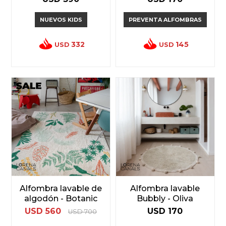
NUEVOS KIDS
PREVENTA ALFOMBRAS
332
145
USD
USD
Alfombra lavable de
Alfombra lavable
algodón - Botanic
Bubbly - Oliva
USD
560
USD
170
USD
700