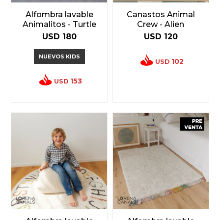
Alfombra lavable
Canastos Animal
Animalitos - Turtle
Crew - Alien
USD
180
USD
120
NUEVOS KIDS
102
USD
153
USD