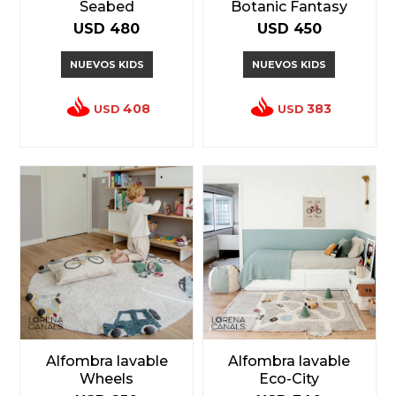
Seabed
Botanic Fantasy
USD
480
USD
450
NUEVOS KIDS
NUEVOS KIDS
408
383
USD
USD
Alfombra lavable
Alfombra lavable
Wheels
Eco-City