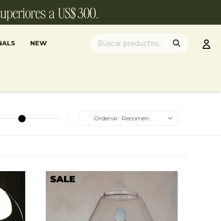
NALS
NEW
Recomendados