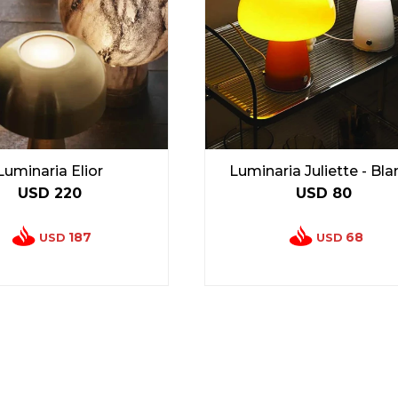
Luminaria Elior
Luminaria Juliette - Bl
USD
220
USD
80
187
68
USD
USD