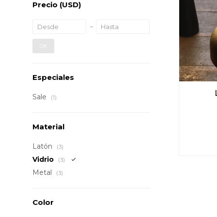
Precio
(USD)
OK
Especiales
Sale
(1)
Material
Latón
(3)
Vidrio
(3)
Metal
(3)
Color