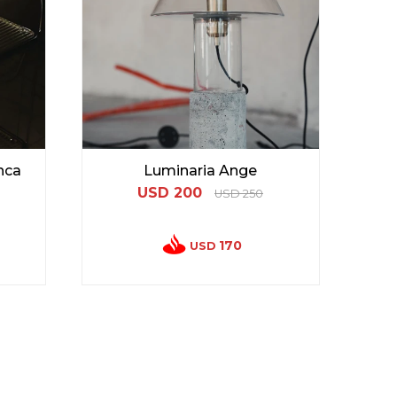
anca
Luminaria Ange
USD
200
USD
250
170
USD