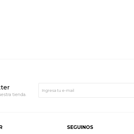
ter
estra tienda.
R
SEGUINOS