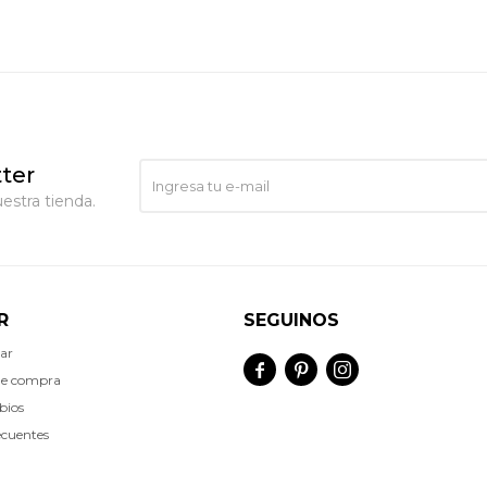
ter
estra tienda.
R
SEGUINOS
ar



de compra
bios
ecuentes