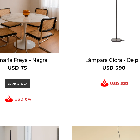
naria Freya - Negra
Lámpara Ciora - De p
USD
75
USD
390
332
USD
A PEDIDO
64
USD