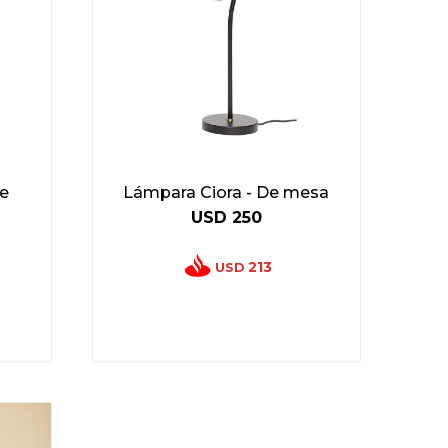
ie
Lámpara Ciora - De mesa
USD
250
213
USD