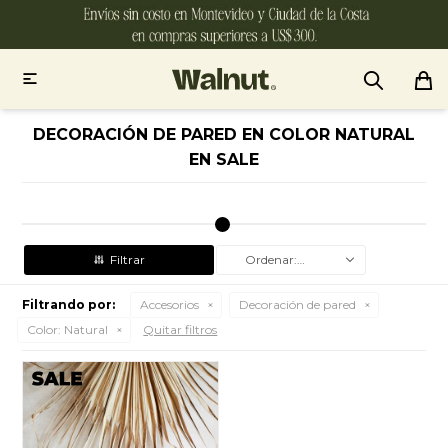

DECORACIÓN DE PARED EN COLOR NATURAL
EN SALE
Recomendados
Filtrando por:
Accesorios
Decoración de pared
Color:
Natural
Quitar filtros