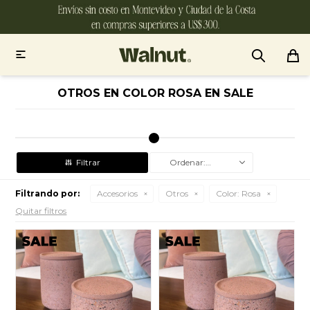

OTROS EN COLOR ROSA EN SALE
Recomendados
Filtrando por:
Accesorios
Otros
Color:
Rosa
Quitar filtros