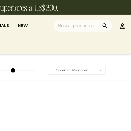
NALS
NEW
Recomendados