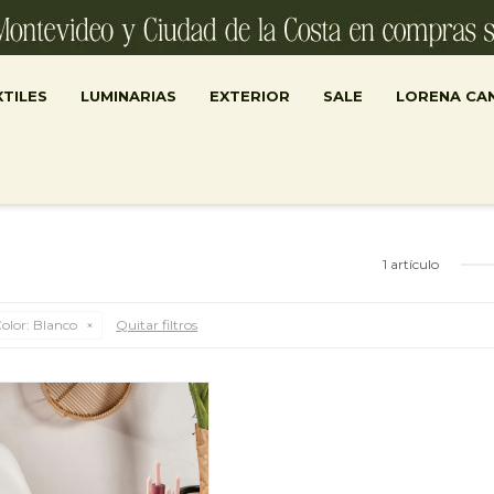
TILES
LUMINARIAS
EXTERIOR
SALE
LORENA CA
1 artículo
olor:
Blanco
Quitar filtros