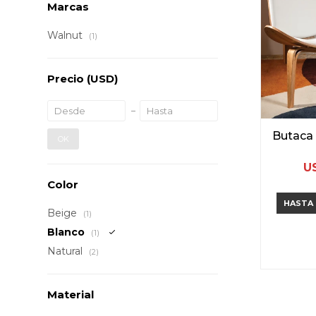
Marcas
Walnut
(1)
Precio
(USD)
Butaca 
OK
U
Color
HASTA
Beige
(1)
Blanco
(1)
Natural
(2)
Material