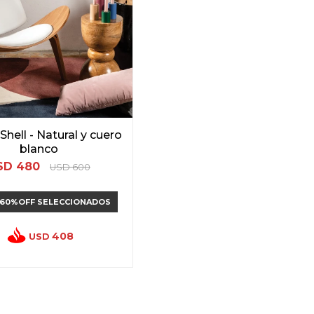
Shell - Natural y cuero
blanco
SD
480
USD
600
 60%OFF SELECCIONADOS
408
USD