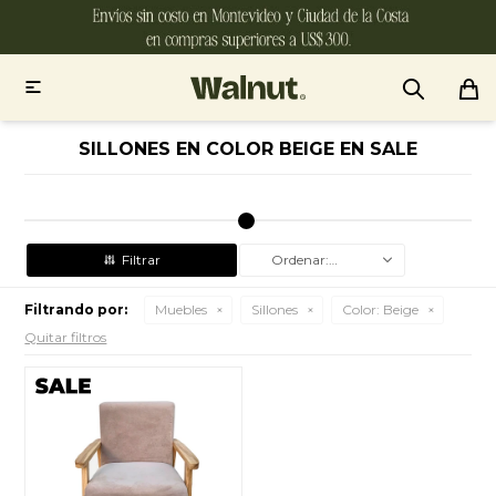

SILLONES EN COLOR BEIGE EN SALE
Recomendados
Filtrando por:
Muebles
Sillones
Color:
Beige
Quitar filtros