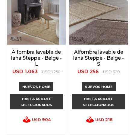
Alfombra lavable de
Alfombra lavable de
lana Steppe - Beige -
lana Steppe - Beige -
L
S
USD
1.063
USD
256
USD
1.250
USD
320
NUEVOS HOME
NUEVOS HOME
HASTA 60%OFF
HASTA 60%OFF
SELECCIONADOS
SELECCIONADOS
904
218
USD
USD