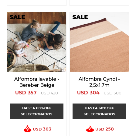
Alfombra lavable -
Alfombra Cyndi -
Bereber Beige
2,5x1,7m
USD
357
USD
304
USD
420
USD
380
HASTA 60%OFF
HASTA 60%OFF
SELECCIONADOS
SELECCIONADOS
303
258
USD
USD