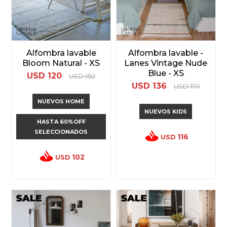
Alfombra lavable
Alfombra lavable -
Bloom Natural - XS
Lanes Vintage Nude
Blue - XS
USD
120
USD
150
USD
136
USD
170
NUEVOS HOME
NUEVOS KIDS
HASTA 60%OFF
SELECCIONADOS
116
USD
102
USD