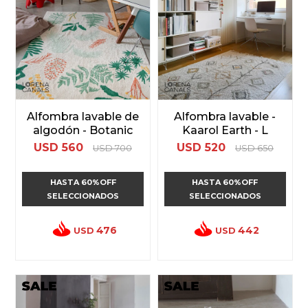
Alfombra lavable de
Alfombra lavable -
algodón - Botanic
Kaarol Earth - L
USD
560
USD
520
USD
700
USD
650
HASTA 60%OFF
HASTA 60%OFF
SELECCIONADOS
SELECCIONADOS
476
442
USD
USD