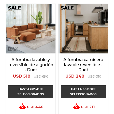
Alfombra lavable y
Alfombra caminero
reversible de algodón
lavable reversible -
- Duet
Duet
USD
518
USD
248
USD
690
USD
310
HASTA 60%OFF
HASTA 60%OFF
SELECCIONADOS
SELECCIONADOS
440
211
USD
USD