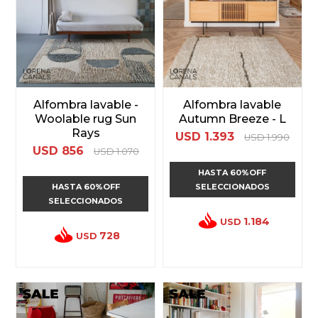
Alfombra lavable -
Alfombra lavable
Woolable rug Sun
Autumn Breeze - L
Rays
USD
1.393
USD
1.990
USD
856
USD
1.070
HASTA 60%OFF
HASTA 60%OFF
SELECCIONADOS
SELECCIONADOS
1.184
USD
728
USD