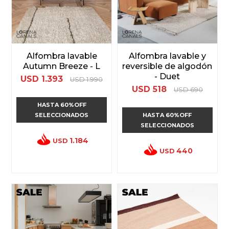
Alfombra lavable
Alfombra lavable y
Autumn Breeze - L
reversible de algodón
- Duet
USD
1.393
USD
1.990
USD
518
USD
690
HASTA 60%OFF
SELECCIONADOS
HASTA 60%OFF
SELECCIONADOS
1.184
USD
440
USD