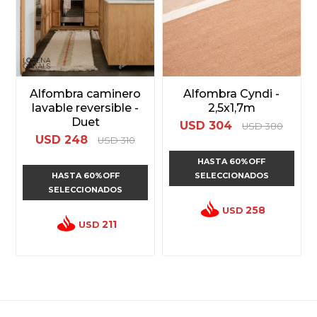
Alfombra caminero
Alfombra Cyndi -
lavable reversible -
2,5x1,7m
Duet
USD
304
USD
380
USD
248
USD
310
HASTA 60%OFF
HASTA 60%OFF
SELECCIONADOS
SELECCIONADOS
258
USD
211
USD