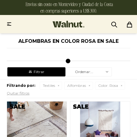

ALFOMBRAS EN COLOR ROSA EN SALE
Recomendados
Filtrando por:
Textiles
Alfombras
Color:
Rosa
Quitar filtros