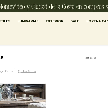
TILES
LUMINARIAS
EXTERIOR
SALE
LORENA CA
LE
1 artículo
lgodón
Quitar filtros