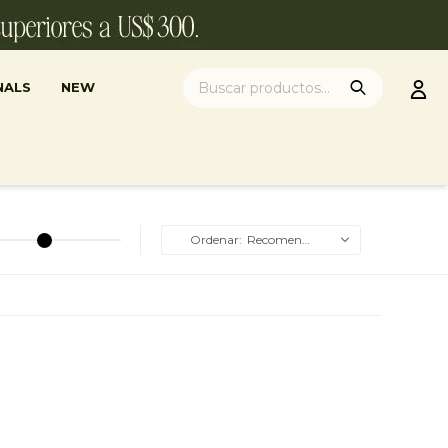
NALS
NEW
Recomendados