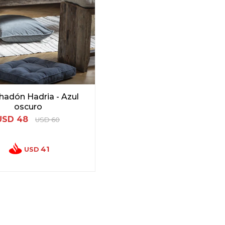
adón Hadria - Azul
oscuro
USD
48
USD
60
41
USD