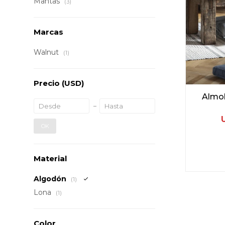
Mantas
(3)
Marcas
Walnut
(1)
Precio
(USD)
Almoh
OK
Material
Algodón
(1)
Lona
(1)
Color