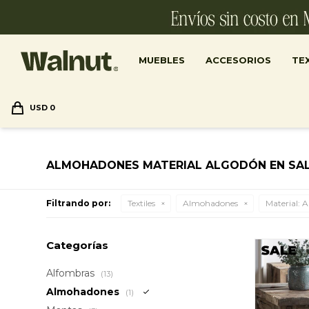
MUEBLES
ACCESORIOS
TEX
USD
0
ALMOHADONES MATERIAL ALGODÓN EN SA
Filtrando por:
Textiles
Almohadones
Material:
A
Categorías
Alfombras
(13)
Almohadones
(1)