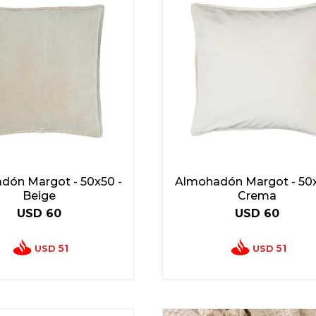
dón Margot - 50x50 -
Almohadón Margot - 50x
Beige
Crema
USD
60
USD
60
51
51
USD
USD