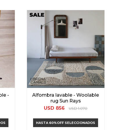
le -
Alfombra lavable - Woolable
rug Sun Rays
USD
856
USD
1.070
DOS
HASTA 60%OFF SELECCIONADOS