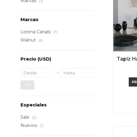
Mantas
(1)
Marcas
Lorena Canals
(7)
Walnut
(5)
Tapiz 
Precio
(USD)
PR
OK
Especiales
Sale
(2)
Nuevos
(1)