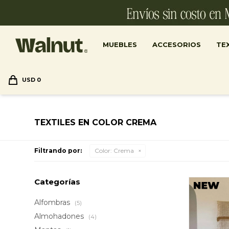
MUEBLES
ACCESORIOS
TEX
USD
0
TEXTILES EN COLOR CREMA
Filtrando por:
Color:
Crema
Categorías
Alfombras
(5)
Almohadones
(4)