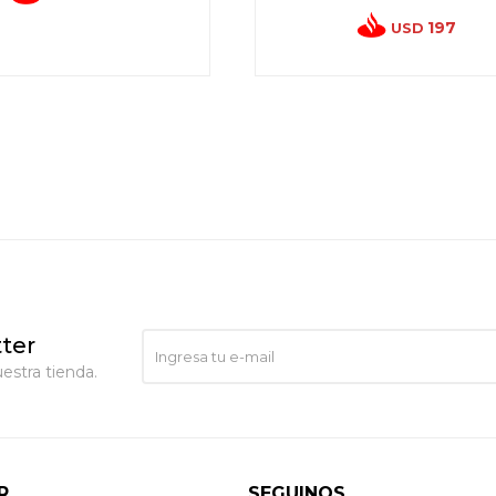
197
USD
ter
estra tienda.
R
SEGUINOS