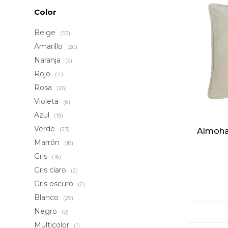
Color
Beige
(53)
Amarillo
(20)
Naranja
(5)
Rojo
(4)
Rosa
(26)
Violeta
(6)
Azul
(19)
Verde
(23)
Almoha
Marrón
(18)
Gris
(16)
Gris claro
(2)
Gris oscuro
(2)
Blanco
(29)
Negro
(9)
Multicolor
(1)