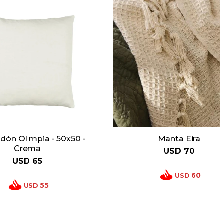
ón Olimpia - 50x50 -
Manta Eira
Crema
USD
70
USD
65
60
USD
55
USD