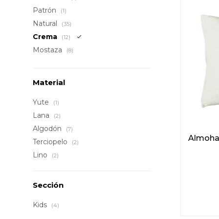
Patrón
(1)
Natural
(35)
Crema
(12)
Mostaza
(8)
Material
Yute
(1)
Lana
(2)
Algodón
(7)
Almohad
Terciopelo
(2)
Lino
(2)
Sección
Kids
(4)