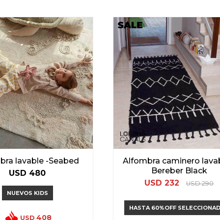
bra lavable -Seabed
Alfombra caminero lavab
Bereber Black
USD
480
USD
232
USD
290
NUEVOS KIDS
HASTA 60%OFF SELECCIONA
408
USD