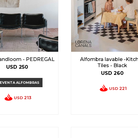
Handloom - PEDREGAL
Alfombra lavable -Kitc
Tiles - Black
USD
250
USD
260
EVENTA ALFOMBRAS
221
USD
213
USD