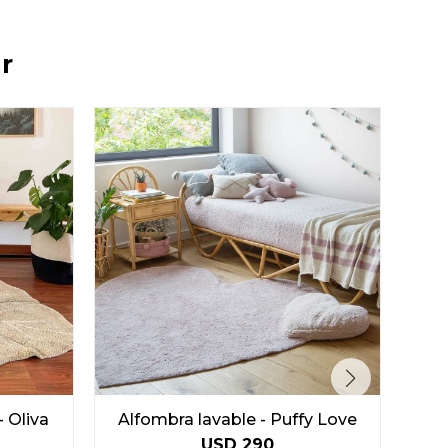
r
- Oliva
Alfombra lavable - Puffy Love
USD
290