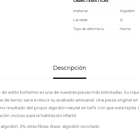
CARACTERÍSTICAS
Material
Algodón
Lavable
Si
Tipo de alfombra
Home
Descripción
 de estilo bohemio es una de nuestras piezas más solicitadas. Su riqu
e de lienzo saca a relucir su acabado artesanal. Una pieza original en
o resultado del propio algodón natural sin teñir con que está tejida.
ión, incluso para la habitación infantil.
godón, 3% otras fibras. Base: algodón reciclado