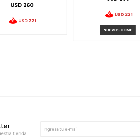
USD
260
221
USD
221
USD
NUEVOS HOME
ter
estra tienda.