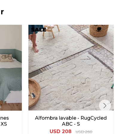
r
anes
Alfombra lavable - RugCycled
Alf
 XS
ABC - S
USD
208
USD
260