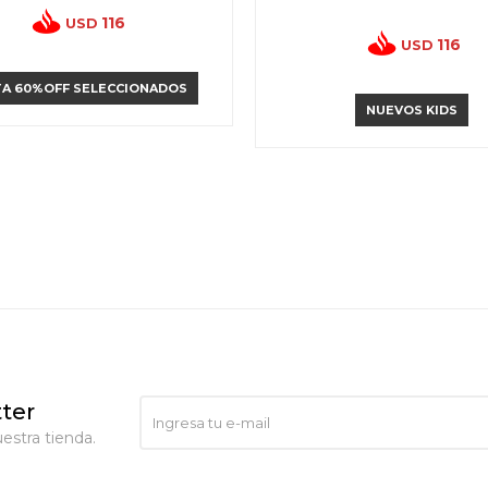
116
USD
116
USD
A 60%OFF SELECCIONADOS
NUEVOS KIDS
ter
estra tienda.