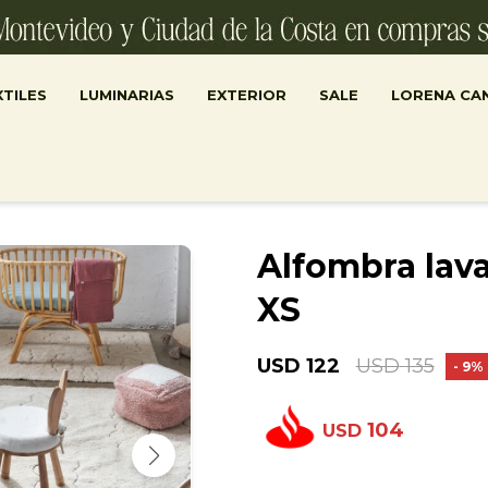
TILES
LUMINARIAS
EXTERIOR
SALE
LORENA CA
Alfombra lava
XS
USD
122
USD
135
9
104
USD