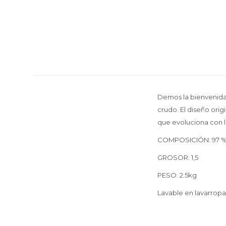
Demos la bienvenida 
crudo. El diseño orig
que evoluciona con l
COMPOSICIÓN: 97 % co
GROSOR: 1,5
PESO: 2.5kg
Lavable en lavarrop