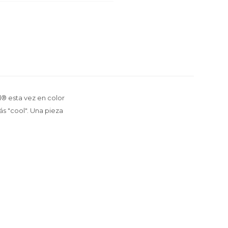
® esta vez en color
ás "cool". Una pieza