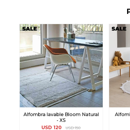
Alfombra lavable Bloom Natural
Alfomb
- XS
USD
120
USD
150