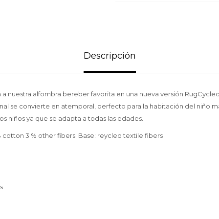
Descripción
a nuestra alfombra bereber favorita en una nueva versión RugCycled
inal se convierte en atemporal, perfecto para la habitación del niño m
os niños ya que se adapta a todas las edades.
tton 3 % other fibers; Base: reycled textile fibers
as