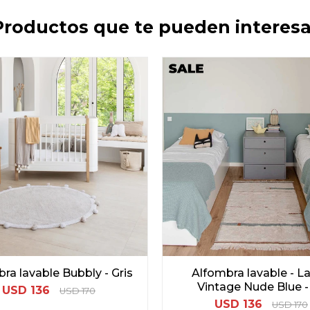
Productos que te pueden interesa
ra lavable Bubbly - Gris
Alfombra lavable - L
Vintage Nude Blue -
USD
136
USD
170
USD
136
USD
170