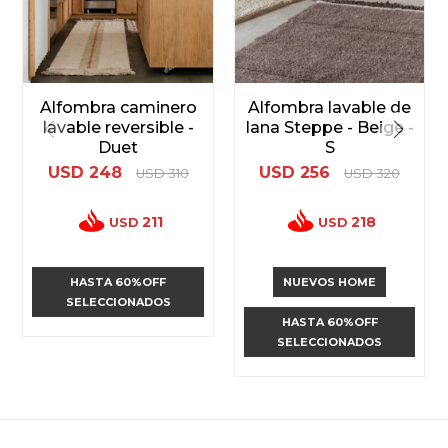
Alfombra caminero
Alfombra lavable de
lavable reversible -
lana Steppe - Beige -
Duet
S
USD
248
USD
256
USD
310
USD
320
211
218
USD
USD
HASTA 60%OFF
NUEVOS HOME
SELECCIONADOS
HASTA 60%OFF
SELECCIONADOS