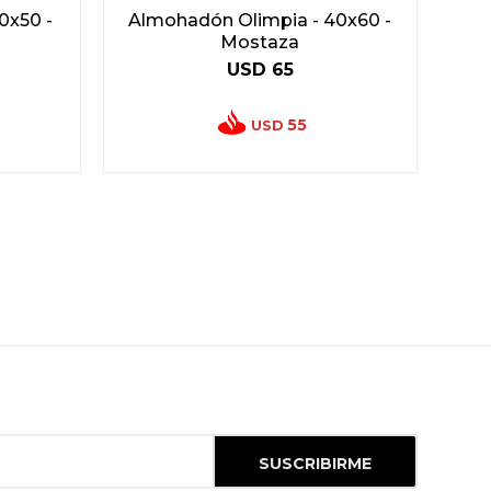
0x50 -
Almohadón Olimpia - 40x60 -
Mostaza
USD
65
55
USD
SUSCRIBIRME