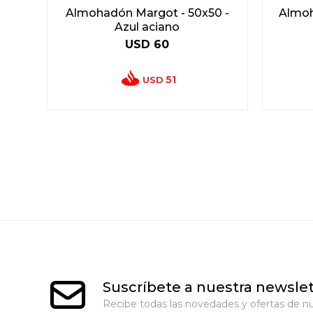
Almohadón Margot - 50x50 -
Almoh
Azul aciano
USD
60
51
USD
Suscríbete a nuestra newslet
Recibe todas las novedades y ofertas de nu