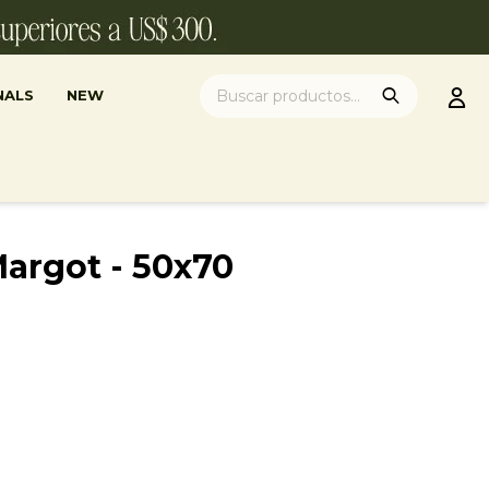
NALS
NEW
argot - 50x70