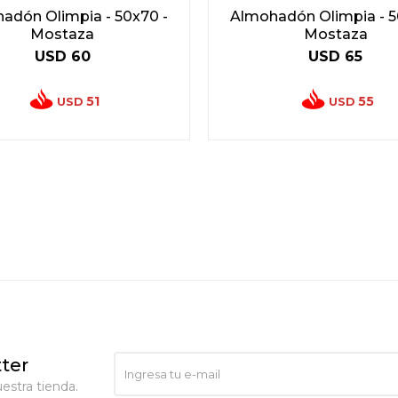
adón Olimpia - 50x70 -
Almohadón Olimpia - 5
Mostaza
Mostaza
USD
60
USD
65
51
55
USD
USD
ter
estra tienda.