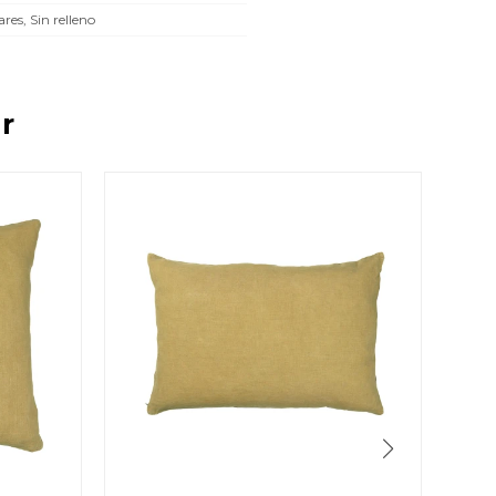
res, Sin relleno
r