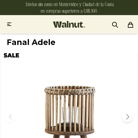

Fanal Adele