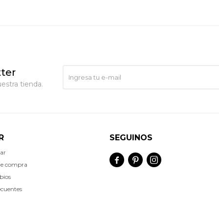
ter
estra tienda.
R
SEGUINOS
ar



de compra
bios
ecuentes