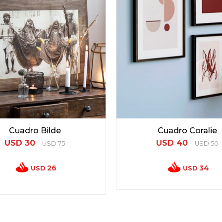
Cuadro Bilde
Cuadro Coralie
USD
30
USD
40
USD
75
USD
50
26
34
USD
USD