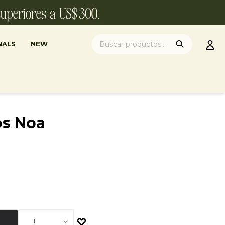
NALS
NEW
os Noa
1