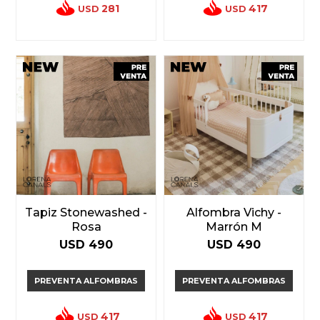
281
417
USD
USD
Tapiz Stonewashed -
Alfombra Vichy -
Rosa
Marrón M
USD
490
USD
490
PREVENTA ALFOMBRAS
PREVENTA ALFOMBRAS
417
417
USD
USD