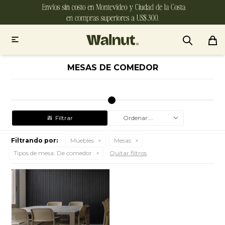

MESAS DE COMEDOR
Recomendados
Filtrando por:
Muebles
Mesas
Tipos de mesa:
De comedor
Quitar filtros