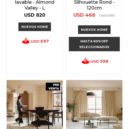
lavable - Almond
Silhouette Rond -
Valley - L
120cm
USD
820
USD
468
USD
550
NUEVOS HOME
NUEVOS HOME
697
USD
HASTA 60%OFF
SELECCIONADOS
398
USD