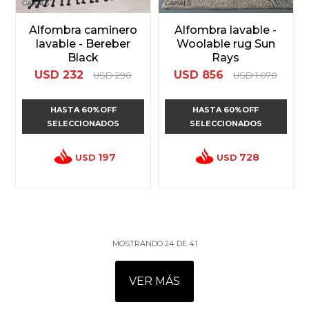
Alfombra caminero
Alfombra lavable -
lavable - Bereber
Woolable rug Sun
Black
Rays
USD
232
USD
856
USD
290
USD
1.070
HASTA 60%OFF
HASTA 60%OFF
SELECCIONADOS
SELECCIONADOS
197
728
USD
USD
MOSTRANDO
24
DE
41
VER MÁS