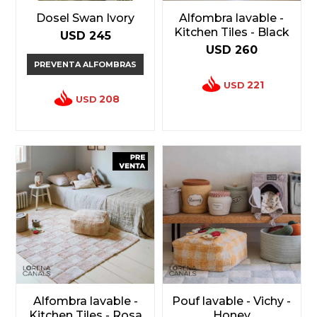
Dosel Swan Ivory
Alfombra lavable -
Kitchen Tiles - Black
USD
245
USD
260
PREVENTA ALFOMBRAS
221
USD
208
USD
Alfombra lavable -
Pouf lavable - Vichy -
Kitchen Tiles - Rosa
Honey