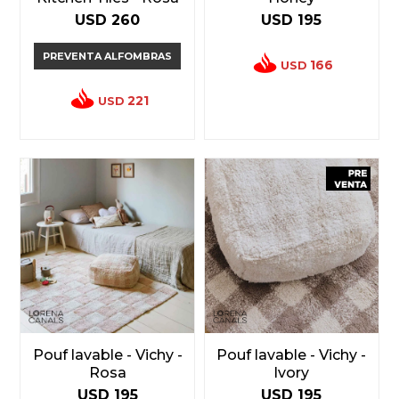
USD
260
USD
195
PREVENTA ALFOMBRAS
166
USD
221
USD
Pouf lavable - Vichy -
Pouf lavable - Vichy -
Rosa
Ivory
USD
195
USD
195