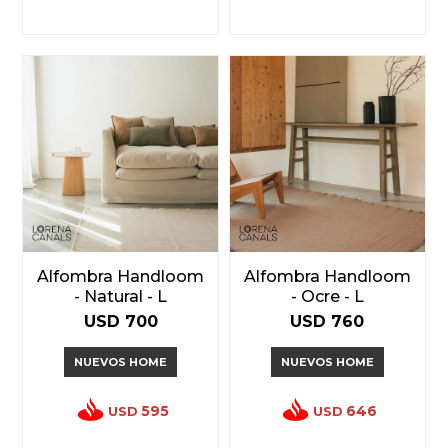
Alfombra Handloom
Alfombra Handloom
- Natural - L
- Ocre - L
USD
700
USD
760
NUEVOS HOME
NUEVOS HOME
595
646
USD
USD