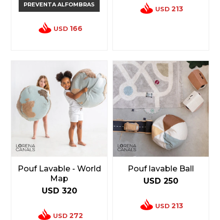
PREVENTA ALFOMBRAS
213
USD
166
USD
Pouf Lavable - World
Pouf lavable Ball
Map
USD
250
USD
320
213
USD
272
USD